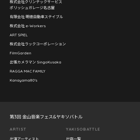
株式会社クリンテックサービス
ポリッシュガレージ名古屋
有限会社 明徳自動車ステイブル
株式会社 e-Workers
ART SPIEL
株式会社ラックコーポレーション
FilmGarden
出張カメラマン SingoKusaka
RAGGA MAC FAMILY
Kanayama80's
第3回 金山音楽フェス&ヤキソバトル
ARTIST
YAKISOBATTLE
出演アーティスト
出店一覧