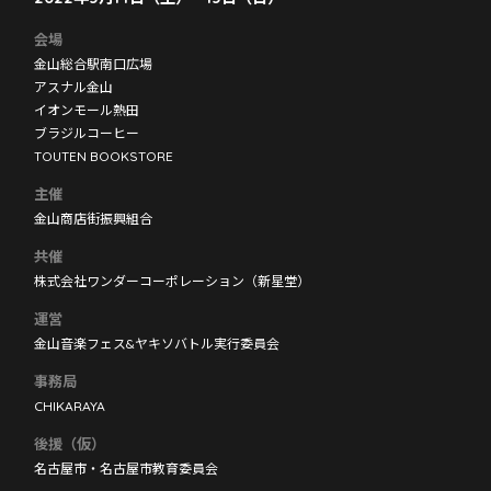
会場
金山総合駅南口広場
アスナル金山
イオンモール熱田
ブラジルコーヒー
TOUTEN BOOKSTORE
主催
金山商店街振興組合
共催
株式会社ワンダーコーポレーション（新星堂）
運営
金山音楽フェス&ヤキソバトル実行委員会
事務局
CHIKARAYA
後援（仮）
名古屋市・名古屋市教育委員会