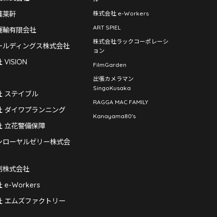
蓬莱軒
株式会社 e-Workers
ART SPIEL
運輸有限会社
株式会社ラックコーポレーシ
ールディングス株式会社
ョン
VISION
FilmGarden
出張カメラマン
SingoKusaka
社 ステイブル
RAGGA MAC FAMILY
社 ダイワプランニング
Kanayama80's
社 立花警備保障
ンローヤルゼリー株式会
刷株式会社
e-Workers
社 エムズファクトリー