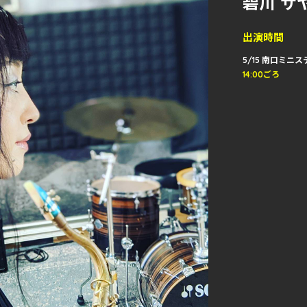
碧川 サ
出演時間
5/15 南口ミニ
14:00ごろ