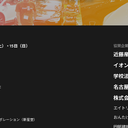
（土）・15日（日）
協賛企
近藤産
イオ
学校法
名古
E
株式会
エイト
おんた
ポレーション（新星堂）
円銘建