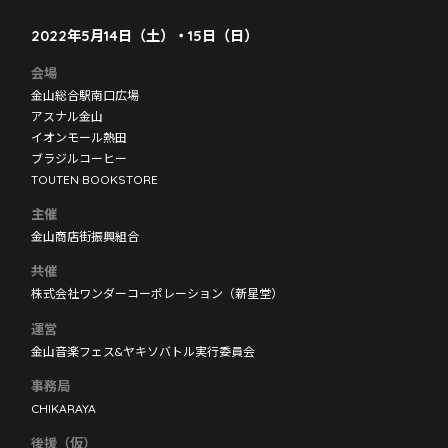
2022年5月14日（土）・15日（日）
会場
金山総合駅南口広場
アスナル金山
イオンモール熱田
ブラジルコーヒー
TOUTEN BOOKSTORE
主催
金山商店街振興組合
共催
株式会社ワンダーコーポレーション（新星堂）
運営
金山音楽フェス&ヤキソバトル実行委員会
事務局
CHIKARAYA
後援（仮）